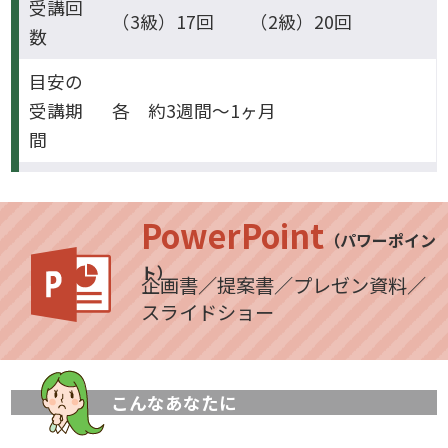
受講回
（3級）17回 （2級）20回
数
目安の
受講期
各 約3週間～1ヶ月
間
PowerPoint
（パワーポイン
ト）
企画書／提案書／プレゼン資料／
スライドショー
こんなあなたに