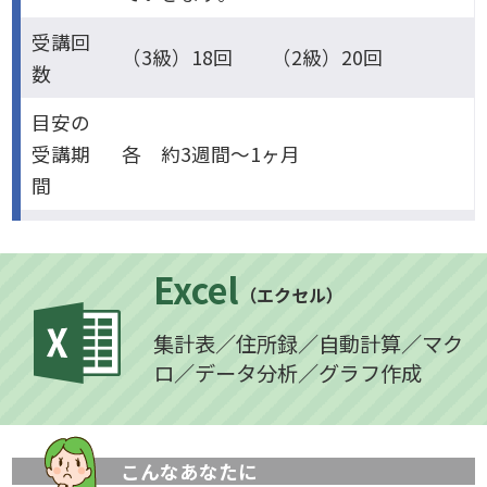
受講回
（3級）18回 （2級）20回
数
目安の
受講期
各 約3週間～1ヶ月
間
Excel
（エクセル）
集計表／住所録／自動計算／マク
ロ／データ分析／グラフ作成
こんなあなたに