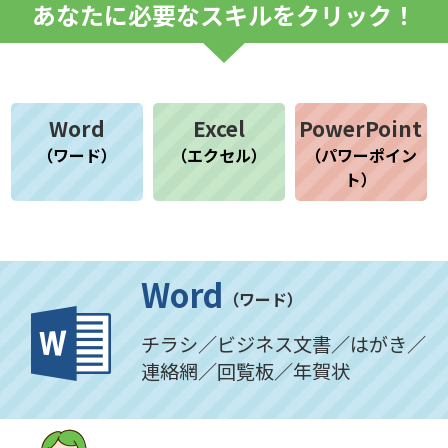
あなたに必要なスキルをクリック！
Word
Excel
PowerPoint
（ワード）
（エクセル）
（パワーポイン
ト）
Word
（ワード）
チラシ／ビジネス文書／はがき／
連絡網／回覧板／年賀状