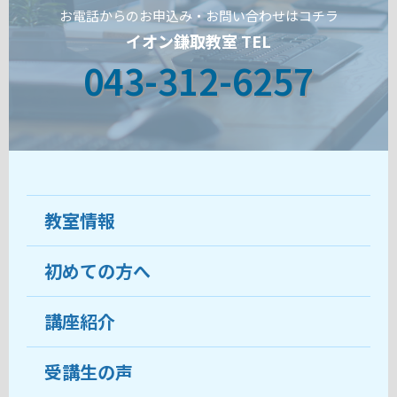
お電話からのお申込み・お問い合わせはコチラ
イオン鎌取教室 TEL
043-312-6257
教室情報
初めての方へ
教室について
受講生の声
講座紹介
ココがおすすめ
おすすめ・人気の講座
料金
受講生の声