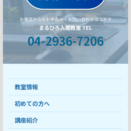
お電話からのお申込み・お問い合わせはコチラ
まるひろ入間教室 TEL
04-2936-7206
教室情報
初めての方へ
教室について
受講生の声
講座紹介
ココがおすすめ