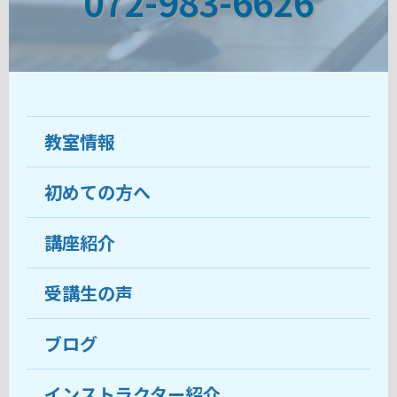
072-983-6626
教室情報
初めての方へ
教室について
受講生の声
講座紹介
ココがおすすめ
おすすめ・人気の講座
料金
受講生の声
目的から講座を探す
受講までの流れ
ブログ
教室ブログ
よくあるご質問
インストラクター紹介