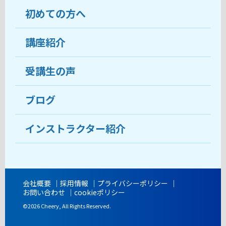
初めての方へ
教室について
受講生の声
講座紹介
ココがおすすめ
おすすめ・人気の講座
料金
受講生の声
目的から講座を探す
受講までの流れ
ブログ
教室ブログ
よくあるご質問
インストラクター紹介
講師紹介
アクセス
会社概要
採用情報
プライバシーポリシー
お問い合わせ
cookieポリシー
開講時間
©2026 Cheery, All Rights Reserved.