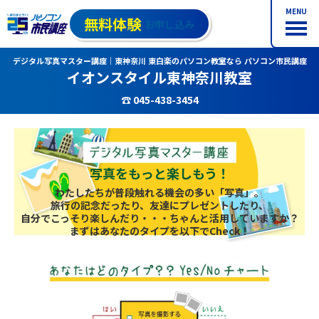
MENU
無料体験
お申し込み
デジタル写真マスター講座｜東神奈川 東白楽のパソコン教室なら パソコン市民講座
イオンスタイル東神奈川教室
☎ 045-438-3454
写真をもっと楽しもう！
わたしたちが普段触れる機会の多い「写真」。
旅行の記念だったり、友達にプレゼントしたり、
自分でこっそり楽しんだり・・・ちゃんと活用していますか？
まずはあなたのタイプを以下でCheck！