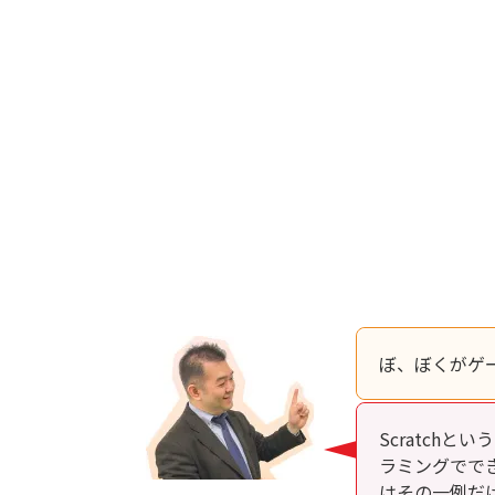
ぼ、ぼくがゲ
Scratch
ラミングでで
はその一例だ