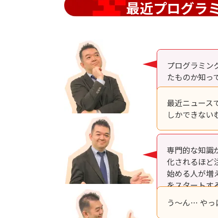
最近プログラ
プログラミン
たものか知っ
最近ニュース
しかできない
専門的な知識
化されるほど
始める人が増
をスタートす
う～ん… や