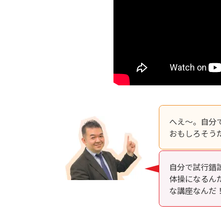
へえ～。自分
おもしろそう
自分で試行錯
体操になるん
な講座なんだ