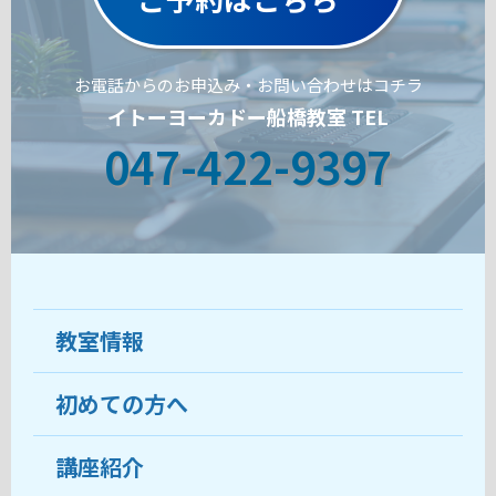
お電話からのお申込み・お問い合わせはコチラ
イトーヨーカドー船橋教室 TEL
047-422-9397
教室情報
初めての方へ
教室について
受講生の声
講座紹介
ココがおすすめ