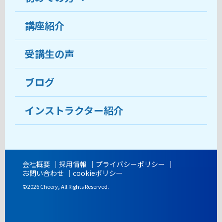
受講生の声
講座紹介
ココがおすすめ
おすすめ・人気の講座
料金
受講生の声
目的から講座を探す
受講までの流れ
ブログ
教室ブログ
よくあるご質問
インストラクター紹介
講師紹介
アクセス
会社概要
採用情報
プライバシーポリシー
お問い合わせ
cookieポリシー
開講時間
©2026 Cheery, All Rights Reserved.