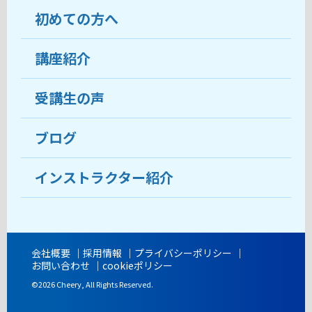
初めての方へ
教室について
受講生の声
講座紹介
ココがおすすめ
おすすめ・人気の講座
料金
受講生の声
目的から講座を探す
受講までの流れ
ブログ
教室ブログ
よくあるご質問
インストラクター紹介
講師紹介
アクセス
会社概要
採用情報
プライバシーポリシー
お問い合わせ
cookieポリシー
開講時間
©2026 Cheery, All Rights Reserved.