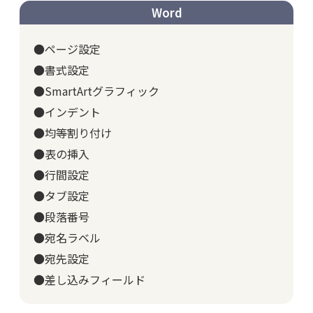
Word
●ページ設定
●書式設定
●SmartArtグラフィック
●インデント
●均等割り付け
●表の挿入
●行間設定
●タブ設定
●段落番号
●宛名ラベル
●宛先設定
●差し込みフィールド