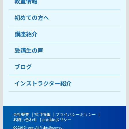
教室情報
初めての方へ
教室について
受講生の声
講座紹介
ココがおすすめ
おすすめ・人気の講座
料金
受講生の声
目的から講座を探す
受講までの流れ
ブログ
教室ブログ
よくあるご質問
インストラクター紹介
講師紹介
アクセス
会社概要
採用情報
プライバシーポリシー
お問い合わせ
cookieポリシー
開講時間
©2026 Cheery, All Rights Reserved.