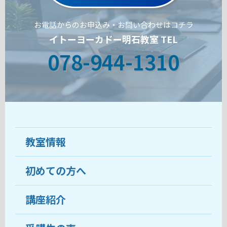
お電話からのお申込み・お問い合わせはコチラ
イトーヨーカドー明石教室 TEL
078-944-1310
教室情報
初めての方へ
教室について
受講生の声
講座紹介
ココがおすすめ
おすすめ・人気の講座
料金