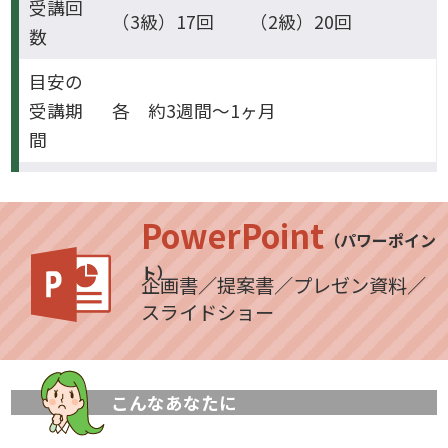
受講回
（3級）17回 （2級）20回
数
目安の
受講期
各 約3週間～1ヶ月
間
PowerPoint
（パワーポイン
ト）
企画書／提案書／プレゼン資料／
スライドショー
こんなあなたに