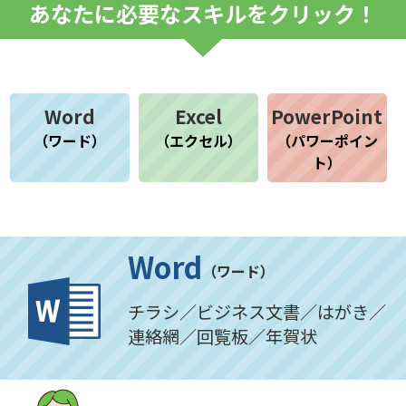
あなたに必要なスキルをクリック！
Word
Excel
PowerPoint
（ワード）
（エクセル）
（パワーポイン
ト）
Word
（ワード）
チラシ／ビジネス文書／はがき／
連絡網／回覧板／年賀状