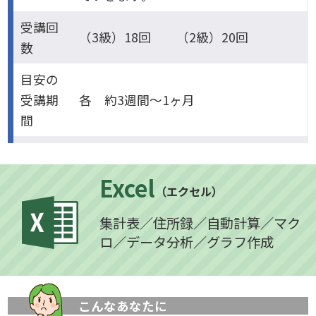
受講回
（3級）18回 （2級）20回
数
目安の
受講期
各 約3週間～1ヶ月
間
Excel
（エクセル）
集計表／住所録／自動計算／マク
ロ／データ分析／グラフ作成
こんなあなたに