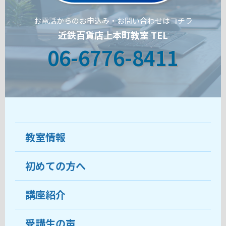
お電話からのお申込み・お問い合わせはコチラ
近鉄百貨店上本町教室 TEL
06-6776-8411
教室情報
初めての方へ
教室について
受講生の声
講座紹介
ココがおすすめ
おすすめ・人気の講座
料金
受講生の声