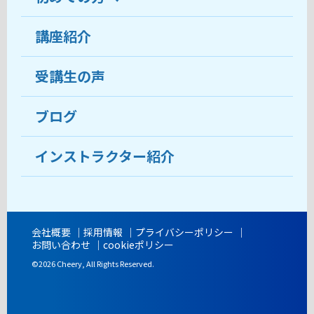
受講生の声
講座紹介
ココがおすすめ
おすすめ・人気の講座
料金
受講生の声
目的から講座を探す
受講までの流れ
ブログ
教室ブログ
よくあるご質問
インストラクター紹介
講師紹介
アクセス
会社概要
採用情報
プライバシーポリシー
お問い合わせ
cookieポリシー
開講時間
©2026 Cheery, All Rights Reserved.