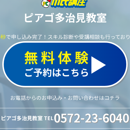
ピアゴ多治見教室
0秒
で申し込み完了！
スキル診断や受講相談も行ってお
無料体験
ご予約はこちら
お電話からのお申込み・お問い合わせはコチラ
0572-23-6040
ピアゴ多治見教室 TEL