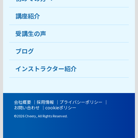
受講生の声
講座紹介
ココがおすすめ
おすすめ・人気の講座
料金
受講生の声
目的から講座を探す
受講までの流れ
ブログ
教室ブログ
よくあるご質問
インストラクター紹介
講師紹介
アクセス
会社概要
採用情報
プライバシーポリシー
お問い合わせ
cookieポリシー
開講時間
©2026 Cheery, All Rights Reserved.