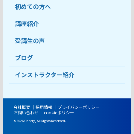
初めての方へ
教室について
受講生の声
講座紹介
ココがおすすめ
おすすめ・人気の講座
料金
受講生の声
目的から講座を探す
受講までの流れ
ブログ
教室ブログ
よくあるご質問
インストラクター紹介
講師紹介
アクセス
会社概要
採用情報
プライバシーポリシー
お問い合わせ
cookieポリシー
開講時間
©2026 Cheery, All Rights Reserved.