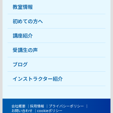
教室情報
初めての方へ
教室について
受講生の声
講座紹介
ココがおすすめ
おすすめ・人気の講座
料金
受講生の声
目的から講座を探す
受講までの流れ
ブログ
教室ブログ
よくあるご質問
インストラクター紹介
講師紹介
アクセス
会社概要
採用情報
プライバシーポリシー
お問い合わせ
cookieポリシー