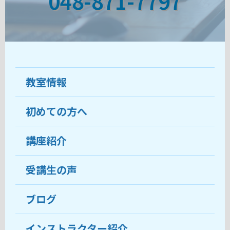
048-871-7797
教室情報
初めての方へ
教室について
受講生の声
講座紹介
ココがおすすめ
おすすめ・人気の講座
料金
受講生の声
目的から講座を探す
受講までの流れ
ブログ
教室ブログ
よくあるご質問
インストラクター紹介