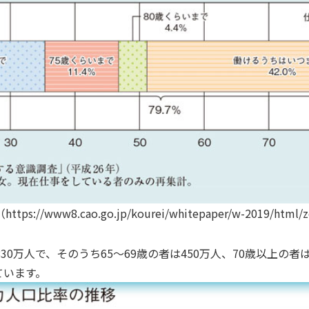
w8.cao.go.jp/kourei/whitepaper/w-2019/html/ze
,830万人で、そのうち65～69歳の者は450万人、70歳以上の
ています。