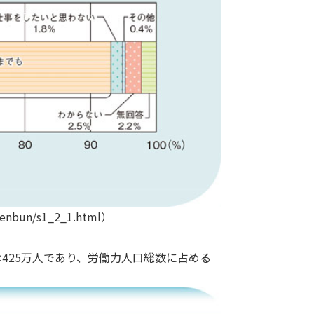
nbun/s1_2_1.html）
者は425万人であり、労働力人口総数に占める