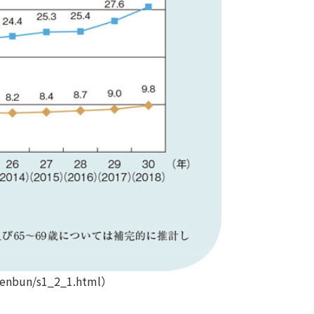
nbun/s1_2_1.html）