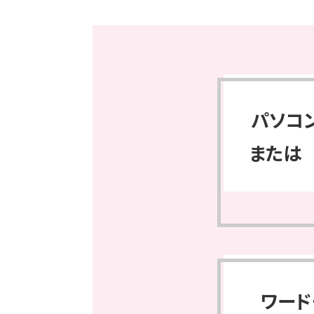
パソコ
または
ワード