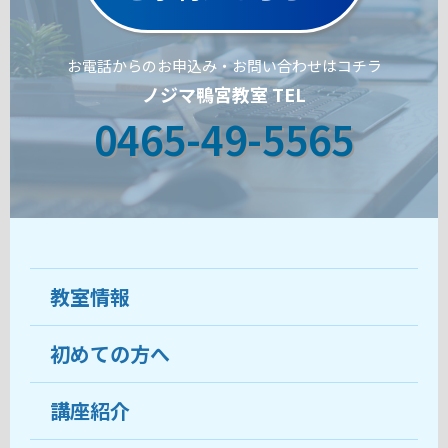
お電話からのお申込み・お問い合わせはコチラ
ノジマ鴨宮教室 TEL
0465-49-5565
教室情報
初めての方へ
教室について
受講生の声
講座紹介
ココがおすすめ