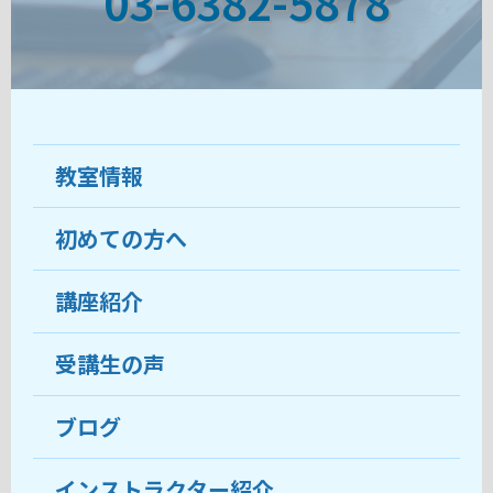
03-6382-5878
教室情報
初めての方へ
教室について
受講生の声
講座紹介
ココがおすすめ
おすすめ・人気の講座
料金
受講生の声
目的から講座を探す
受講までの流れ
ブログ
教室ブログ
よくあるご質問
インストラクター紹介