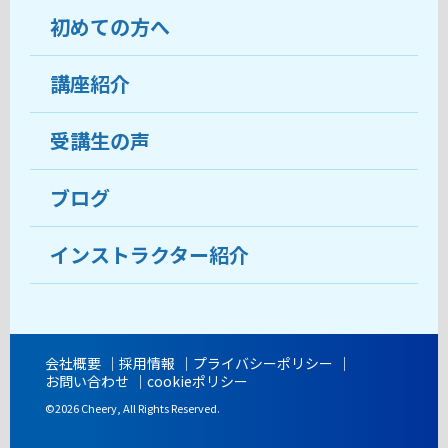
初めての方へ
教室について
受講生の声
講座紹介
ココがおすすめ
おすすめ・人気の講座
料金
受講生の声
目的から講座を探す
受講までの流れ
ブログ
教室ブログ
よくあるご質問
インストラクター紹介
講師紹介
アクセス
会社概要
採用情報
プライバシーポリシー
お問い合わせ
cookieポリシー
開講時間
©2026 Cheery, All Rights Reserved.