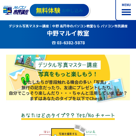
MENU
無料体験
お申し込み
デジタル写真マスター講座｜中野 高円寺のパソコン教室なら パソコン市民講座
中野マルイ教室
☎ 03-6382-5878
写真をもっと楽しもう！
わたしたちが普段触れる機会の多い「写真」。
旅行の記念だったり、友達にプレゼントしたり、
自分でこっそり楽しんだり・・・ちゃんと活用していますか？
まずはあなたのタイプを以下でCheck！