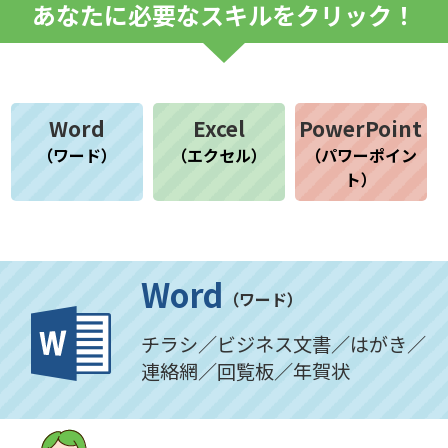
あなたに必要なスキルをクリック！
Word
Excel
PowerPoint
（ワード）
（エクセル）
（パワーポイン
ト）
Word
（ワード）
チラシ／ビジネス文書／はがき／
連絡網／回覧板／年賀状