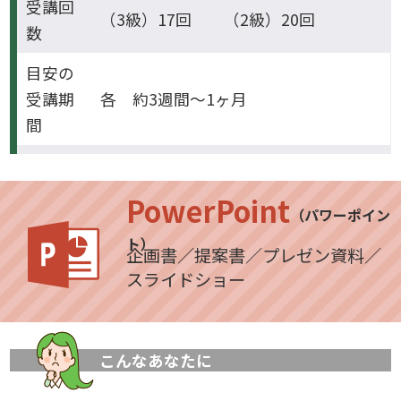
受講回
（3級）17回 （2級）20回
数
目安の
受講期
各 約3週間～1ヶ月
間
PowerPoint
（パワーポイン
ト）
企画書／提案書／プレゼン資料／
スライドショー
こんなあなたに