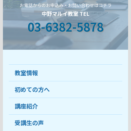
お電話からのお申込み・お問い合わせはコチラ
中野マルイ教室 TEL
03-6382-5878
教室情報
初めての方へ
教室について
受講生の声
講座紹介
ココがおすすめ
おすすめ・人気の講座
料金
受講生の声