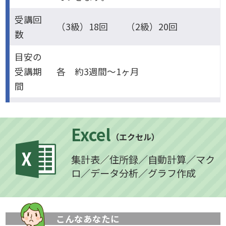
受講回
（3級）18回 （2級）20回
数
目安の
受講期
各 約3週間～1ヶ月
間
Excel
（エクセル）
集計表／住所録／自動計算／マク
ロ／データ分析／グラフ作成
こんなあなたに