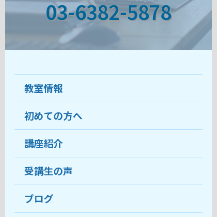
03-6382-5878
教室情報
初めての方へ
教室について
受講生の声
講座紹介
ココがおすすめ
おすすめ・人気の講座
料金
受講生の声
目的から講座を探す
受講までの流れ
ブログ