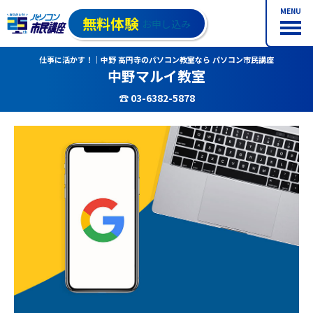
MENU
無料体験
お申し込み
仕事に活かす！｜中野 高円寺のパソコン教室なら パソコン市民講座
中野マルイ教室
☎ 03-6382-5878