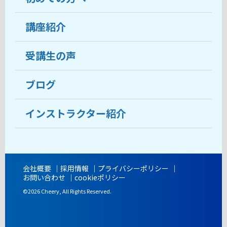
受講生の声
講座紹介
ココがおすすめ
おすすめ・人気の講座
料金
受講生の声
目的から講座を探す
受講までの流れ
ブログ
教室ブログ
よくあるご質問
インストラクター紹介
講師紹介
アクセス
会社概要
採用情報
プライバシーポリシー
お問い合わせ
cookieポリシー
開講時間
©2026 Cheery, All Rights Reserved.