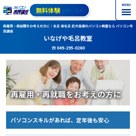
MENU
無料体験
お申し込み
再雇用・再就職をお考えの方に｜毛呂 東毛呂 武州長瀬のパソコン教室なら パソコン市
民講座
いなげや毛呂教室
☎ 049-295-0260
再雇用・再就職をお考えの方に
パソコンスキルがあれば、定年後も安心