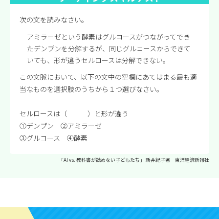
次の文を読みなさい。
アミラーゼという酵素はグルコースがつながってでき
たデンプンを分解するが、同じグルコースからできて
いても、形が違うセルロースは分解できない。
この文脈において、以下の文中の空欄にあてはまる最も適
当なものを選択肢のうちから１つ選びなさい。
セルロースは（ ）と形が違う
①デンプン ②アミラーゼ
③グルコース ④酵素
「AI vs. 教科書が読めない子どもたち」 新井紀子著 東洋経済新報社