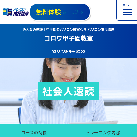
MENU
無料体験
お申し込み
みんなの速読｜甲子園のパソコン教室なら パソコン市民講座
コロワ甲子園教室
☎ 0798-44-6555
社会人速読
コースの特長
トレーニング内容