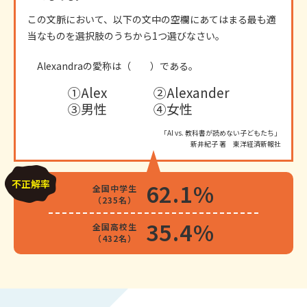
この文脈において、以下の文中の空欄にあてはまる最も適
当なものを選択肢のうちから1つ選びなさい。
Alexandraの愛称は（ ）である。
①Alex
②Alexander
③男性
④女性
「AI vs. 教科書が読めない子どもたち」
新井紀子 著 東洋経済新報社
不正解率
62.1%
全国中学生
（235名）
35.4%
全国高校生
（432名）