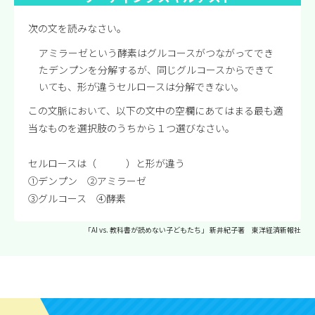
次の文を読みなさい。
アミラーゼという酵素はグルコースがつながってでき
たデンプンを分解するが、同じグルコースからできて
いても、形が違うセルロースは分解できない。
この文脈において、以下の文中の空欄にあてはまる最も適
当なものを選択肢のうちから１つ選びなさい。
セルロースは（ ）と形が違う
①デンプン ②アミラーゼ
③グルコース ④酵素
「AI vs. 教科書が読めない子どもたち」 新井紀子著 東洋経済新報社