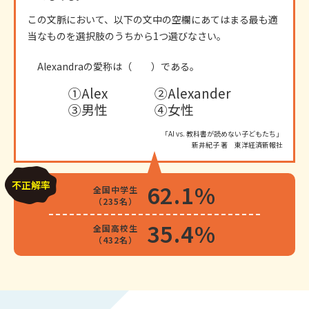
この文脈において、以下の文中の空欄にあてはまる最も適
当なものを選択肢のうちから1つ選びなさい。
Alexandraの愛称は（ ）である。
①Alex
②Alexander
③男性
④女性
「AI vs. 教科書が読めない子どもたち」
新井紀子 著 東洋経済新報社
不正解率
62.1%
全国中学生
（235名）
35.4%
全国高校生
（432名）