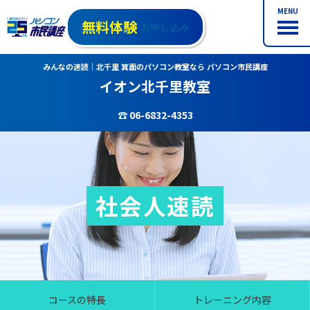
MENU
無料体験
お申し込み
みんなの速読｜北千里 箕面のパソコン教室なら パソコン市民講座
イオン北千里教室
☎ 06-6832-4353
社会人速読
コースの特長
トレーニング内容