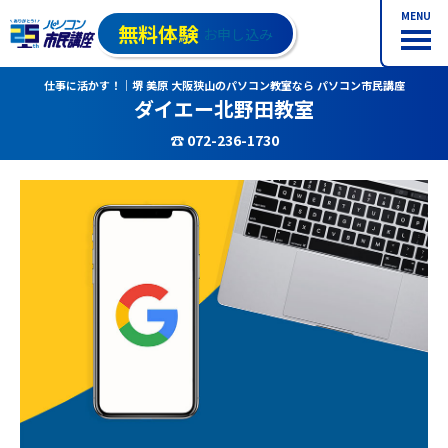
MENU
無料体験
お申し込み
仕事に活かす！｜堺 美原 大阪狭山のパソコン教室なら パソコン市民講座
ダイエー北野田教室
☎ 072-236-1730