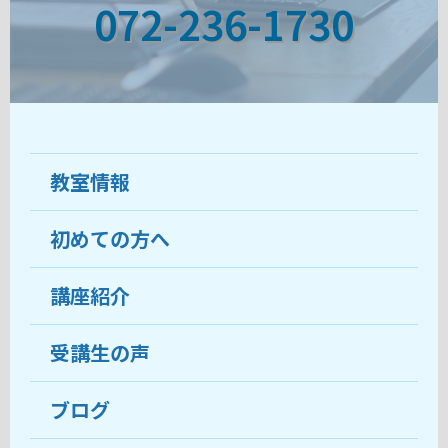
072-236-1730
教室情報
初めての方へ
教室について
受講生の声
講座紹介
ココがおすすめ
おすすめ・人気の講座
料金
受講生の声
目的から講座を探す
受講までの流れ
ブログ