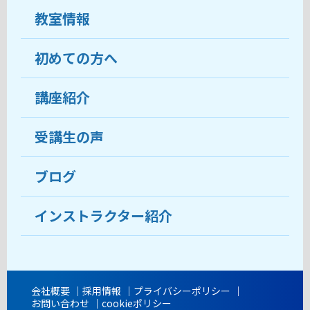
教室情報
初めての方へ
教室について
受講生の声
講座紹介
ココがおすすめ
おすすめ・人気の講座
料金
受講生の声
目的から講座を探す
受講までの流れ
ブログ
教室ブログ
よくあるご質問
インストラクター紹介
講師紹介
アクセス
会社概要
採用情報
プライバシーポリシー
お問い合わせ
cookieポリシー