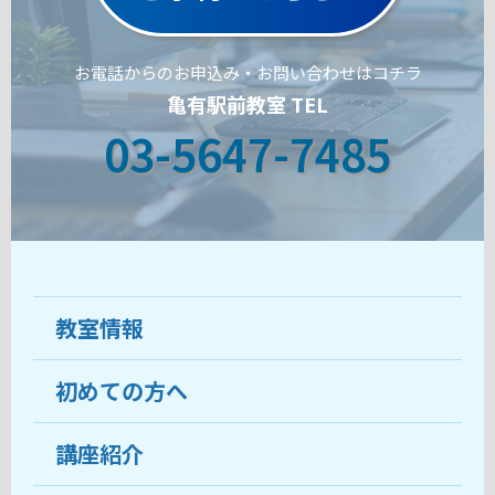
お電話からのお申込み・お問い合わせはコチラ
亀有駅前教室 TEL
03-5647-7485
教室情報
初めての方へ
教室について
受講生の声
講座紹介
ココがおすすめ