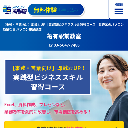
MENU
無料体験
お申し込み
【事務・営業向け】即戦力UP！実践型ビジネススキル習得コース｜葛飾区のパソコン
教室なら パソコン市民講座
亀有駅前教室
☎ 03-5647-7485
【事務・営業向け】即戦力UP！
実践型ビジネススキル
習得コース
Excel、資料作成、プレゼンなど、
業務効率を劇的に改善し、市場価値を高める！