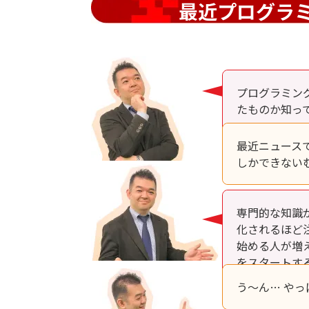
最近プログラ
プログラミン
たものか知っ
最近ニュース
しかできない
専門的な知識
化されるほど
始める人が増
をスタートす
う～ん… や