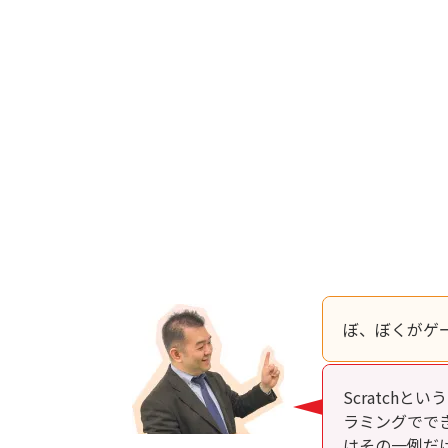
ぼ、ぼくがゲ
Scratch
ラミングでで
はその一例だ