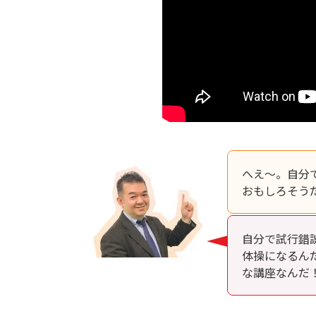
へえ～。自分
おもしろそう
自分で試行錯
体操になるん
な講座なんだ