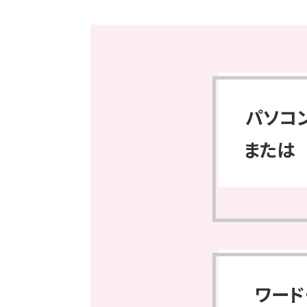
パソコ
または
ワード