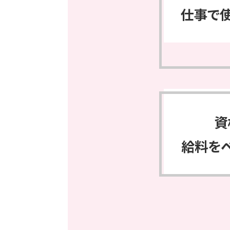
仕事で
資
給料を