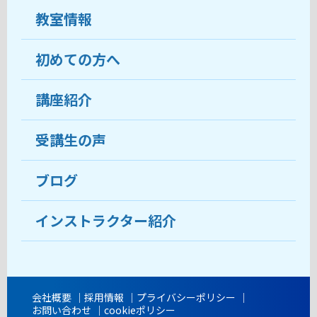
教室情報
初めての方へ
教室について
受講生の声
講座紹介
ココがおすすめ
おすすめ・人気の講座
料金
受講生の声
目的から講座を探す
受講までの流れ
ブログ
教室ブログ
よくあるご質問
インストラクター紹介
講師紹介
アクセス
会社概要
採用情報
プライバシーポリシー
お問い合わせ
cookieポリシー