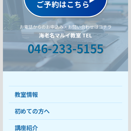
ご予約はこちら
お電話からのお申込み・お問い合わせはコチラ
海老名マルイ教室 TEL
046-233-5155
教室情報
初めての方へ
教室について
受講生の声
講座紹介
ココがおすすめ