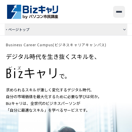
・ページトップ
講座ラインナップ
Business Career Campus(ビジネスキャリアキャンパス)
ビジネス活用 DX講座
デジタル時代を生き抜くスキルを、
ビジネス活用 デザイン講座
キャリアアップ・転職支援講座
ビズ
Biz
キャリ
で。
教室一覧
求められるスキルが激しく変化するデジタル時代、
受講料のご案内
自分の市場価値を最大化するために必要な学びは何か。
Bizキャリは、全世代のビジネスパーソンが
お問い合わせ
「自分に最適なスキル」を学べるサービスです。