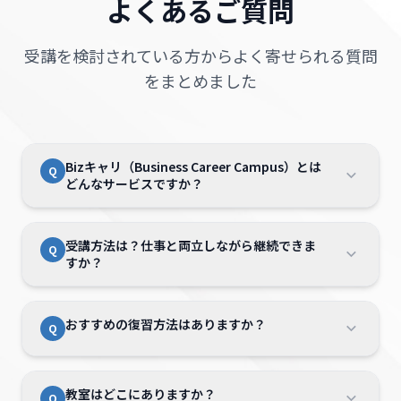
よくあるご質問
受講を検討されている方からよく寄せられる質問
をまとめました
Bizキャリ（Business Career Campus）とは
Q
どんなサービスですか？
Bizキャリは、AI時代で刻々と変化する仕事の
A
受講方法は？仕事と両立しながら継続できま
Q
あり方に対応できる「本質的なコアスキル」を
すか？
学び、どんな職場でも活躍し続けられる「代替
不可能な人材」を目指すための講座です。
単なるツールの操作習得に留まらず、時代の変
Bizキャリは「教室学習」と「自宅学習」が選
A
おすすめの復習方法はありますか？
Q
化に対応できるノウハウを学んで実践力を身に
べます。
つけます。
授業は映像教材を用いた個別学習なので、まわ
また、希望される方にはキャリアアップやキャ
りを気にすることなく自分のペースで安心して
はい、教室で受講済みの授業映像はご自宅など
A
リアチェンジまで一気通貫でサポートいたしま
学び進められます。
教室はどこにありますか？
Q
で再視聴が可能です。わからないところを繰り