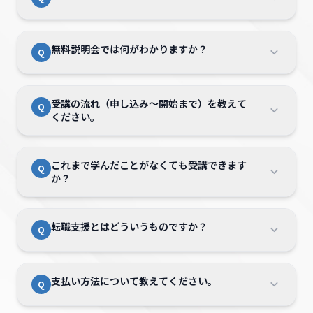
す。
授業は1回60分、開講時間内のお好きな時間に
返し確認することで、学んだ内容を定着させや
予約ができるので、仕事や家庭のご都合に合わ
すい環境です。
せて無理なく続けていただけます。
Bizキャリは全国80か所以上の教室で受講可能
A
無料説明会では何がわかりますか？
Q
です。
生活導線となる大型ショッピングモール内にあ
る教室なので、お買い物ついでに、またお仕事
無料説明会では、現在のお仕事や将来の希望を
A
帰りにも立ち寄りやすい環境です。
受講の流れ（申し込み〜開始まで）を教えて
Q
ヒアリングしたうえで、受講設計（受講講座の
※詳しくは「
教室一覧
」よりご確認ください。
ください。
選択・キャリア支援が必要かどうか等）の全体
像をご相談いただけます。
「まず何から始めるべきか分からない」という
まずは無料説明会にご参加いただき、受講目的
A
これまで学んだことがなくても受講できます
Q
方でもインストラクターが丁寧にご案内いたし
や状況を確認します。
か？
ますので安心してお越しください。
その後、受講する講座と学習スタイルを決定
し、受講開始となります。
※無料説明会のお申し込みは
Bizキャリの講座は初心者の方でも段階的に理
こちらから
A
転職支援とはどういうものですか？
Q
解できる内容となっていますので、たとえば
「DXが今必要とは聞いているけれど、どうい
ったものか分からない」「デザインを学びたい
Bizキャリでは、提携する転職エージェントと
A
けど、実践で活かせるかが不安」という方でも
支払い方法について教えてください。
Q
連携し、希望される方へキャリアチェンジを視
安心してスタートいただけます。
野に入れた支援を行っています。