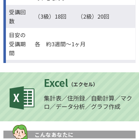
受講回
（3級）18回 （2級）20回
数
目安の
受講期
各 約3週間～1ヶ月
間
Excel
（エクセル）
集計表／住所録／自動計算／マク
ロ／データ分析／グラフ作成
こんなあなたに