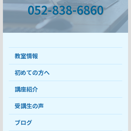
052-838-6860
教室情報
初めての方へ
教室について
受講生の声
講座紹介
ココがおすすめ
おすすめ・人気の講座
料金
受講生の声
目的から講座を探す
受講までの流れ
ブログ