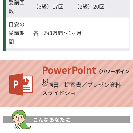
受講回
（3級）17回 （2級）20回
数
目安の
受講期
各 約3週間～1ヶ月
間
PowerPoint
（パワーポイン
ト）
企画書／提案書／プレゼン資料／
スライドショー
こんなあなたに