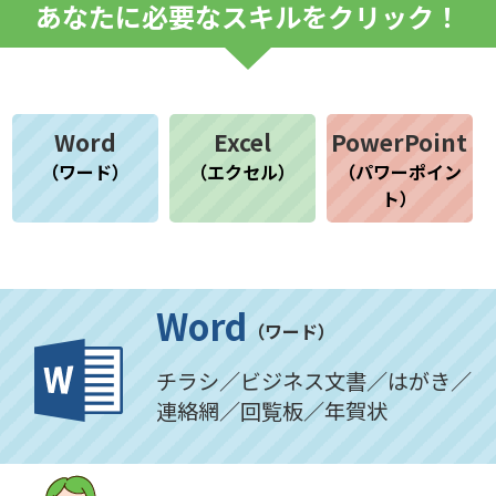
あなたに必要なスキルをクリック！
Word
Excel
PowerPoint
（ワード）
（エクセル）
（パワーポイン
ト）
Word
（ワード）
チラシ／ビジネス文書／はがき／
連絡網／回覧板／年賀状